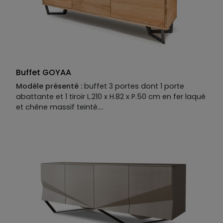
Buffet GOYAA
Modèle présenté :
buffet 3 portes dont 1 porte
abattante et 1 tiroir L.210 x H.82 x P.50 cm en fer laqué
et chêne massif teinté.
Descriptif technique du modèle présenté :
Piètement :
fer laqué.
Structure :
Chêne massif teinté.
Façade :
chêne massif teinté, poignées en fer laqué.
Plateau :
chêne massif teinté.
Plateau disponible en chêne massif teinté option
placage céramique ou verre.
Tiroirs intérieurs disponibles en option.
Existe aussi en L.175 x H.82 x P.50 cm et buffet 4
portes dont 1 porte abattante et 1 tiroir L.230 x H.82 x
P.50 cm.