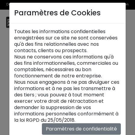
Du 1er au 31 août, découvrez >> nos Offres Spéciales et l’Offre Reprise en
Paramètres de Cookies
magasin
☰
Brive la Gaillarde
Toutes les informations confidentielles
enregistrées sur ce site ne sont conservées
qu'à des fins relationnelles avec nos
contacts, clients ou prospects.
Nous ne conservons ces informations qu'à
des fins informationnelles, commerciales ou
comptables, nécessaires au bon
fonctionnement de notre entreprise.
Nous nous engageons à ne pas divulguer ces
informations et à ne pas les transmettre à
des tiers ; vous pouvez à tout moment
exercer votre droit de rétractation et
demander la suppression de vos
informations personnelles conformément à
Buffets:
la loi RGPD du 25/05/2018.
Découvrez nos
buffets contemporains
, conçus
Paramètres de confidentialité
de façon exclusive par notre designer Johnny