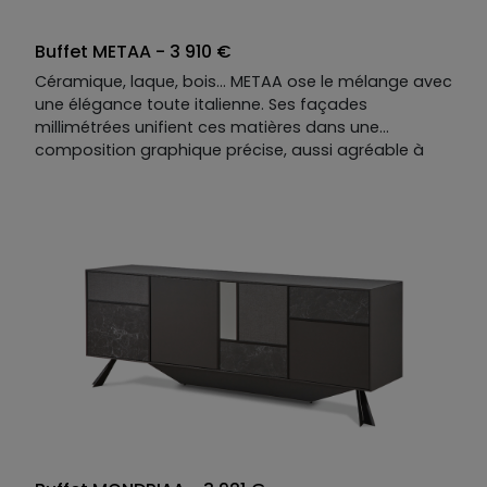
Buffet METAA - 3 910 €
Céramique, laque, bois… METAA ose le mélange avec
une élégance toute italienne. Ses façades
millimétrées unifient ces matières dans une
composition graphique précise, aussi agréable à
regarder qu’à effleurer. À l’intérieur, un rangement
généreux et modulable, pensé pour s’adapter à vos
usages et à votre quotidien.
Un buffet de caractère, où le design ne choisit
jamais entre beauté et fonctionnalité — il conjugue
les deux.