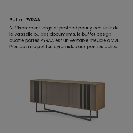
Buffet PYRAA
Suffisamment large et profond pour y accueillir de
la vaisselle ou des documents, le buffet design
quatre portes PYRAA est un véritable meuble à vivre.
Près de mille petites pyramides aux pointes polies
s’alignent sur ses portes. Ce motif hypnotique aux
multiples facettes donne à ce meuble
contemporaine un caractère résolument design.
Pour mettre en valeur son motif pyramidal unique,
les lignes de PYRAA sont volontairement épurées. La
surface lisse et brillante du buffet, en laque mate
perlée, donne un éclat incomparable à l’ensemble,
qui reflète naturellement la lumière de la pièce.
PYRAA, c’est l’évocation de la grandeur et de la
sophistication artistique d’une civilisation toute
entière, qui se démarque des codes établis.