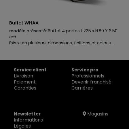
Buffet WHAA
modèle présenté:
Buffet 4 portes L.225 x H.80 X P.50
cm
Existe en plusieurs dimensions, finitions et coloris.
Manufacture :
Structure :
MDF laqué mat finition perlée
Plateau :
MDF laqué mat finition perlée
Façade :
MDF laqué mat finition perlée
Service client
Service pro
Piétement :
fer coloré
Livraison
Professionnels
Paiement
Devenir franchisé
Garanties
Carrières
Newsletter
Magasins
Informations
Légales