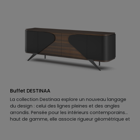
Plateau disponible en MDF laqué mat ou mat option
perlé, option placage céramique ou verre.
Finition métallisée en option. Illumination LED en
option.
Buffet DESTINAA
La collection Destinaa explore un nouveau langage
du design : celui des lignes pleines et des angles
arrondis. Pensée pour les intérieurs contemporains
haut de gamme, elle associe rigueur géométrique et
sensualité du design des années 70. Chaque
meuble — buffet, table de repas, vitrine — compose
un espace élégant et chaleureux.