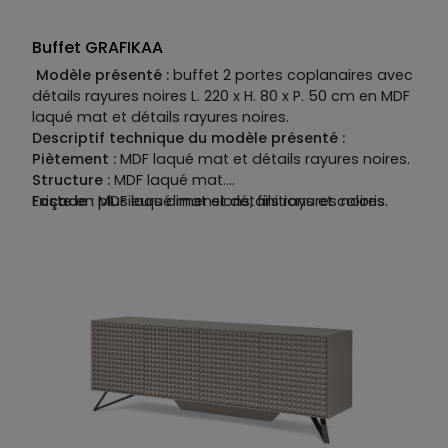
Buffet GRAFIKAA
Modèle présenté :
buffet 2 portes coplanaires avec
détails rayures noires L. 220 x H. 80 x P. 50 cm en MDF
laqué mat et détails rayures noires.
Descriptif technique du modèle présenté :
Piètement :
MDF laqué mat et détails rayures noires.
Structure :
MDF laqué mat.
Façade :
Existe en plusieurs dimensions, finitions et coloris.
MDF laqué mat et détails rayures noires.
Plateau :
MDF laqué mat.