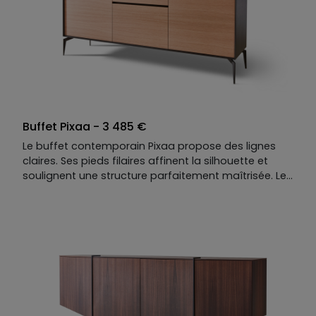
proportions justes. Pensé comme un véritable
meuble de rangement, Estriaa organise l’espace
avec discrétion. Vaisselle, livres, objets choisis
trouvent leur place derrière cette façade travaillée,
où la fonction se dissimule avec élégance. Un buffet
contemporain qui conjugue précision, caractère… et
un sens certain du mystère.
Buffet Pixaa - 3 485 €
Le buffet contemporain Pixaa propose des lignes
claires. Ses pieds filaires affinent la silhouette et
soulignent une structure parfaitement maîtrisée. Les
volumes sont nets, les alignements précis, l’équilibre
graphique évident. Pensé pour le rangement du
séjour ou du salon, il offre de profondes étagères
avec une logique fonctionnelle rigoureuse.
Entièrement personnalisable — dimensions,
matières, finitions — Pixaa s’adapte à votre intérieur
avec exactitude. La légèreté n’est pas un effet. C’est
une question de précision.