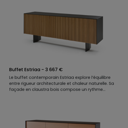
Buffet Estriaa - 3 667 €
Le buffet contemporain Estriaa explore l’équilibre
entre rigueur architecturale et chaleur naturelle. Sa
façade en claustra bois compose un rythme
graphique précis : les portes se fondent dans la
trame, créant une lecture parfaitement symétrique.
La structure et le plateau en laqué mat perlé
affirment une ligne nette, volontairement
contemporaine, tandis que le chêne blond apporte
profondeur et lumière. Le contraste est maîtrisé, les