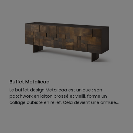
dimensions options, rangements, …
Buffet Metalicaa
Le buffet design Metalicaa est unique : son
patchwork en laiton brossé et vieilli, forme un
collage cubiste en relief. Cela devient une armure
médiévale, un décor d’heroic fantasy. L’idée est née
de la rencontre de notre designer avec un fabricant
de panneaux décoratifs : l e savoir-faire de nos
artisans XXL Maison permet une fabrication en série