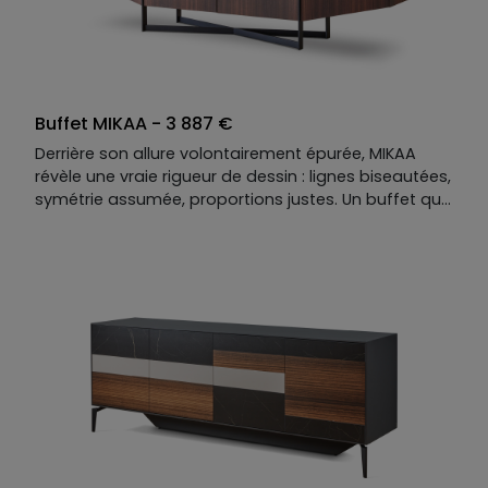
Buffet MIKAA - 3 887 €
Derrière son allure volontairement épurée, MIKAA
révèle une vraie rigueur de dessin : lignes biseautées,
symétrie assumée, proportions justes. Un buffet qui
séduit les amateurs d’ordre, de lisibilité et de calme
visuel. Ses rangements profonds structurent
l’espace avec efficacité, tandis que le choix de la
matière — noble, expressive, durable — lui donne
toute sa personnalité. MIKAA ne cherche pas à en
faire trop : il finit l’espace, l’équilibre… et s’impose
durablement comme une pièce de caractère.