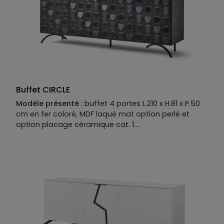
puzzle en relief pour toute la façade, filet lumineux
soulignant le veinage du bois, les portes se fondent
dans un décor trompe-l’œil, et le meuble passe du
rang de meuble utile à celui de sculpture. Comme la
forme est d’abord au service de la fonction – ici, la
capacité de rangement -, le
buffet contemporain
CASAA est bas, profond et large. Découvrez toutes
ses options de personnalisation en magasin
Buffet CIRCLE
Modèle présenté :
buffet 4 portes L.210 x H.81 x P.50
cm en fer coloré, MDF laqué mat option perlé et
option placage céramique cat. 1.
Descriptif technique du modèle présenté :
Piètement :
fer coloré. Structure : MDF laqué mat
option perlé.
Façade :
MDF laqué mat option perlé, option détails
en fer coloré.
Plateau :
céramique catégorie 1.
Structure disponible en MDF placage bois, laqué mat
ou mat option perlé ou brillant.
Façade disponible en MDF placage bois, laqué mat