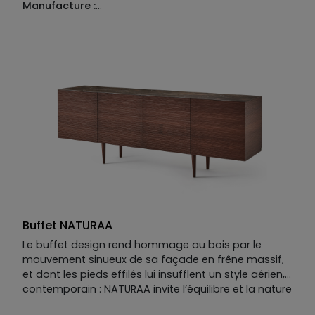
Manufacture :
Piètement :
fer coloré
Structure :
MDF recouvert de placage chêne naturel
défibré
Façade :
MDF recouvert de placage chêne naturel
défibré
Plateau :
MDF recouvert de placage chêne naturel
défibré
Buffet NATURAA
Le buffet design rend hommage au bois par le
mouvement sinueux de sa façade en frêne massif,
et dont les pieds effilés lui insufflent un style aérien,
contemporain : NATURAA invite l’équilibre et la nature
à la maison. A découvrir et personnaliser :