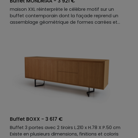
Buffet MONDRIAA - 3 921 €
maison XXL réinterprète le célèbre motif sur un
buffet contemporain dont la façade reprend un
assemblage géométrique de formes carrées et
rectangles agencées et coordonnées aux jointures
soulignées. Pour concevoir cette ambiance
complètement unique en son genre, le designer
Johnny Dos Passos a non seulement joué avec les
formes, mais aussi avec les matières.
Buffet BOXX - 3 617 €
Buffet 3 portes avec 2 tiroirs L.210 x H.78 X P.50 cm
Existe en plusieurs dimensions, finitions et coloris