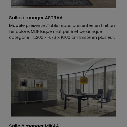
Salle à manger ASTRAA
Modèle présenté :
Table repas présentée en finition
fer coloré, MDF laqué mat perlé et céramique
catégorie 1. L.200 x H.76 X P.100 cm Existe en plusieurs
dimensions, finitions et coloris.
Allonges en options.
Buffet présenté 4 portes en finition fer coloré, MDF
laqué mat perlé et céramique catégorie 1. L.225 x
H.85 X P.50 cm
Existe en plusieurs dimensions, finitions et coloris.
Manufacture :
Table repas :
Piètement :
fer coloré.
Plateau :
MDF laqué mat et céramique catégorie 1.
Buffet :
Piétement :
Fer coloré.
Structure :
MDF laqué mat perlé.
Plateau :
MDF laqué mat et céramique catégorie 1
Façade :
MDF laqué mat perlé.
Salle à manger MIKAA