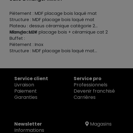
Piétement : MDF placage bois laqué mat
Structure : MDF placage bois laqué mat
Plateau : dessus céramique catégorie 2
Allonge : MDF placage bois + céramique cat 2
Manufacture :
Buffet :
Piétement : Inox
Structure : MDF placage bois laqué mat
Plateau : dessus céramique catégorie 2
Portes, façades, étagéres : MDF placage bois laqué
mat + détails céramique categorie 2
Tiroir range couvert en option
Service client
Service pro
Livraison
Professionnels
Paiement
Devenir franchisé
Garanties
Carrières
Newsletter
Magasins
Informations