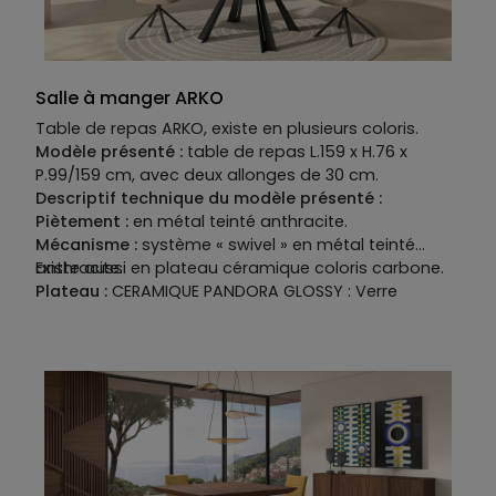
Salle à manger ARKO
Table de repas ARKO, existe en plusieurs coloris.
Modèle présenté :
table de repas L.159 x H.76 x
P.99/159 cm, avec deux allonges de 30 cm.
Descriptif technique du modèle présenté :
Piètement :
en métal teinté anthracite.
Mécanisme :
système « swivel » en métal teinté
anthracite.
Existe aussi en plateau céramique coloris carbone.
Plateau :
CERAMIQUE PANDORA GLOSSY : Verre
trempé épaisseur 8 mm recouvert de céramique
épaisseur 6 mm.