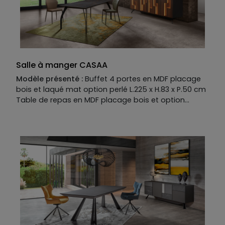
Salle à manger CASAA
Modèle présenté :
Buffet 4 portes en MDF placage
bois et laqué mat option perlé L.225 x H.83 x P.50 cm
Table de repas en MDF placage bois et option
placage Dekton catégorie 2 L.200 x H.76 x P.100 cm
Allonges disponibles en option Existe en plusieurs
dimensions, finitions et coloris Modèle présenté
avec les chaises IOTA
Manufacture :
Buffet
Piètement :
fer coloré
Structure :
MDF laqué mat option perlé
Façade :
MDF placage bois
Plateau :
MDF laqué mat option perlé
Kit illumination en option. Nombreux éléments