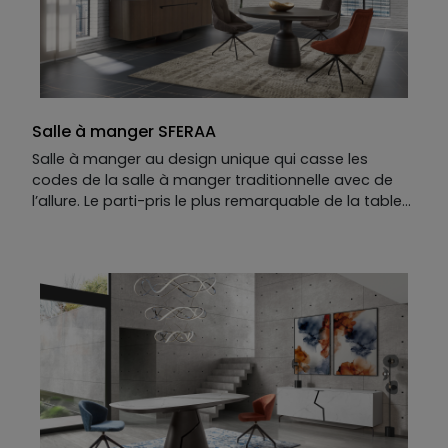
Façade :
MDF laqué mat et détails en céramique
catégorie 1
Table
Piétement :
Fer coloré
Plateau :
MDF placage chêne
Allonge en option
Salle à manger SFERAA
Salle à manger au design unique qui casse les
codes de la salle à manger traditionnelle avec de
l’allure. Le parti-pris le plus remarquable de la table
design SFERAA réside dans son pied central aux
dimensions XXL et à la forme ronde. Son volume
maxi se répartit dans tout sa hauteur, et sa forme
lui confère robustesse et équilibre. Les lignes
horizontales qui découpent le bas du pied
accrochent l’œil et répondent au plateau.
Le buffet contemporain SFERAA suit les mêmes
principes de design : son pied unique
Modèle présenté :
Buffet 5 portes présenté en MDF
placage eucalyptus fumé, céramique catégorie 1 et
kit illumination LED. L.230 x H.83 X P.50 cm Table de