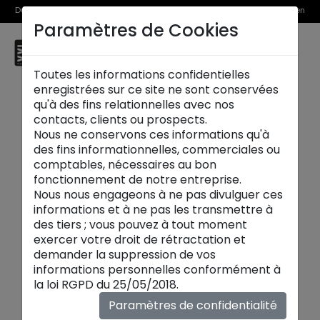
Du 1er au 31 août, découvrez >> nos Offres Spéciales et l’Offre Reprise en
Paramètres de Cookies
magasin
☰
Brive la Gaillarde
Toutes les informations confidentielles
enregistrées sur ce site ne sont conservées
qu'à des fins relationnelles avec nos
contacts, clients ou prospects.
Nous ne conservons ces informations qu'à
des fins informationnelles, commerciales ou
comptables, nécessaires au bon
fonctionnement de notre entreprise.
Nous nous engageons à ne pas divulguer ces
informations et à ne pas les transmettre à
des tiers ; vous pouvez à tout moment
exercer votre droit de rétractation et
demander la suppression de vos
informations personnelles conformément à
Salles à manger
la loi RGPD du 25/05/2018.
Bienvenue dans l'univers des
salles à manger
Paramètres de confidentialité
contemporaines
de maison XXL, où le design