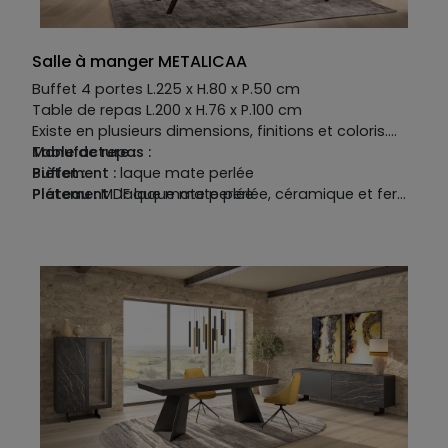
complémentaires ou contrastées, dans
Table:
l’impressionnant choix de nos nuanciers.
Piétement :
fer coloré
Plateau :
laqué mat option perlé et céramique
Salle à manger METALICAA
catégorie 1
Allonge: laqué mat option perlé et céramique
Buffet 4 portes L.225 x H.80 x P.50 cm
catégorie 1
Table de repas L.200 x H.76 x P.100 cm
Existe en plusieurs dimensions, finitions et coloris.
Manufacture :
Table de repas :
Buffet :
Piètement :
laque mate perlée
Piétement
Plateau :
MDF laque mate perlée, céramique et fer
: laque mate perlée
Structure :
Allonge :
MDF laque mate perlée et céramique
MDF laque mate perlée
Plateau :
MDF laque mat perlée
Façade :
laque mat perlée et laiton