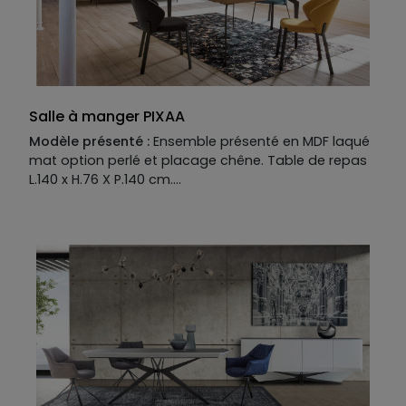
Structure et plateau:
MDF laqué mat.
Façades :
MDF placage chêne naturel défibré.
Tiroir range-couverts en option.
Salle à manger PIXAA
Modèle présenté :
Ensemble présenté en MDF laqué
mat option perlé et placage chêne. Table de repas
L.140 x H.76 X P.140 cm.
Piètement :
fer coloré.
Plateau :
MDF placage chêne naturel.
Allonges en option.
Manufacture :
Buffet 2 portes, 1 abattant, 1 tiroir L.200 x H.85 X P.50
cm
Piètement :
fer coloré.
Structure et plateau :
MDF laqué mat finition perlée.
Façades :
MDF placage chêne naturel.
Tiroir range-couverts en option.