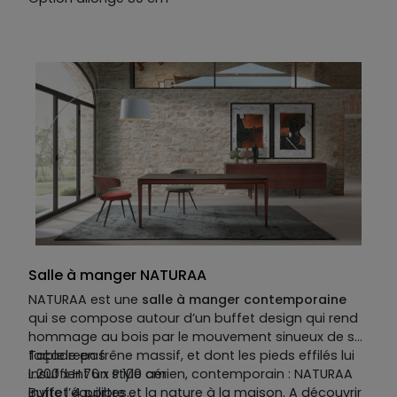
Salle à manger NATURAA
NATURAA est une
salle à manger contemporaine
qui se compose autour d’un buffet design qui rend
hommage au bois par le mouvement sinueux de sa
façade en frêne massif, et dont les pieds effilés lui
Table repas
insufflent un style aérien, contemporain : NATURAA
L.200 x H.76 x P.100 cm
invite l’équilibre et la nature à la maison. A découvrir
Buffet 4 portes