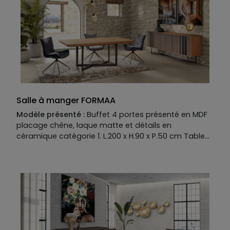
Salle à manger FORMAA
Modèle présenté :
Buffet 4 portes présenté en MDF
placage chêne, laque matte et détails en
céramique catégorie 1. L.200 x H.90 x P.50 cm Table
de repas présentée en MDF placage chêne et fer
coloré. L.200 x H.76 x P.100 cm Allonge en option.
Existent en plusieurs dimensions, finitions et coloris.
Modèle présenté avec les chaises MINA.
Manufacture :
Buffet
Piétement :
Fer coloré Structure: MDF placage chêne
Plateau :
MDF placage chêne