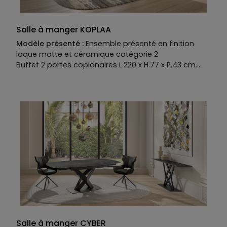
Salle à manger KOPLAA
Modèle présenté :
Ensemble présenté en finition
laque matte et céramique catégorie 2
Buffet 2 portes coplanaires L.220 x H.77 x P.43 cm
Table de repas avec plateau céramique L.220 x H.76
x P.100 cm
Manufacture :
Buffet :
Piétement :
Fer coloré
Structure :
MDF laqué mat
Plateau :
MDF laqué mat et céramique catégorie 2
Façades :
MDF laqué mat et céramique catégorie 2
Tiroir range couvert en option
Table de repas :
Piétement :
MDF laqué mat
Plateau :
MDF laqué mat et option céramique
catégorie 2.
Allonge en option
Salle à manger CYBER