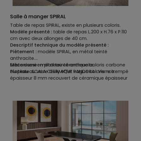
Salle à manger SPIRAL
Table de repas SPIRAL, existe en plusieurs coloris.
Modèle présenté :
table de repas L.200 x H.76 x P.110
cm avec deux allonges de 40 cm.
Descriptif technique du modèle présenté :
Piètement :
modèle SPIRAL, en métal teinté
anthracite.
Mécanisme :
Existe aussi en plateau céramique coloris carbone
métal teinté anthracite.
Plateau
ou plateau verre Gully effet vague coloris noir.
: SCALA CERAMIQUE PANDORA : Verre trempé
épaisseur 8 mm recouvert de céramique épaisseur
6 mm.