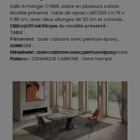
Salle à manger CYBER, existe en plusieurs coloris.
Modèle présenté : table de repas L.140/200 x H.76 x
P.98 cm, avec deux allonges de 30 cm et console
L.125 x H.75 x P.35 cm.
Descriptif technique du modèle présenté :
TABLE :
Piètement :
acier carbone avec peinture époxy
noire.
CONSOLE :
Structure :
Piètement :
acier carbone avec peinture époxy noire.
acier carbone avec peinture époxy
Plateau :
noire.
CERAMIQUE CARBONE : Verre trempé
épaisseur 8 mm recouvert de céramique épaisseur
Plateau :
CERAMIQUE CARBONE : Verre trempé
3 mm.
épaisseur 6 mm recouvert de céramique épaisseur
Existe aussi en plateau céramique coloris blanc
3 mm.
effet marbre mat et céramique coloris noir désir.
Existe uniquement en céramique coloris carbone.