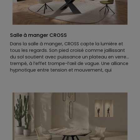
Salle à manger CROSS
Dans la salle à manger, CROSS capte la lumière et
tous les regards. Son pied croisé comme jaillissant
du sol soutient avec puissance un plateau en verre
trempé, à l’effet trompe-l’œil de vague. Une alliance
hypnotique entre tension et mouvement, qui
bouscule les codes de la table de repas. Et grâce à
ses deux allonges élégantes, CROSS accueille sans
effort les grands repas d’esthètes… ou les dîners qui
s’éternisent avec style !